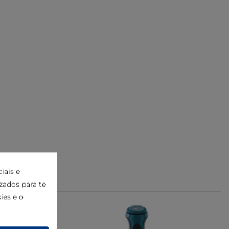
iais e
izados para te
ies e o