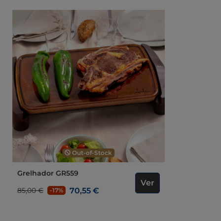
Out-of-Stock
Grelhador GR559
Ver
70,55 €
85,00 €
-17%