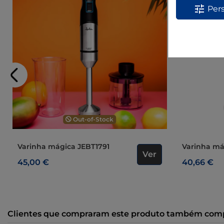
tune
Pers
Out-of-Stock
Varinha mágica JEBT1791
Varinha m
Ver
45,00 €
40,66 €
Clientes que compraram este produto também com