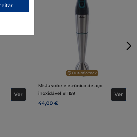
ceitar
Out-of-Stock
Misturador eletrônico de aço
inoxidável BT159
Ver
Ver
44,00 €