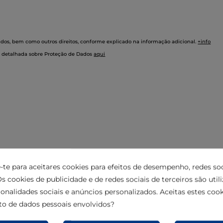
 dados, bem como outros direitos, conforme explicado na informação adicional.
+info
 e detalhada sobre Proteção de Dados
aqui
e-te para aceitares cookies para efeitos de desempenho, redes soc
s cookies de publicidade e de redes sociais de terceiros são util
ionalidades sociais e anúncios personalizados. Aceitas estes cook
o de dados pessoais envolvidos?