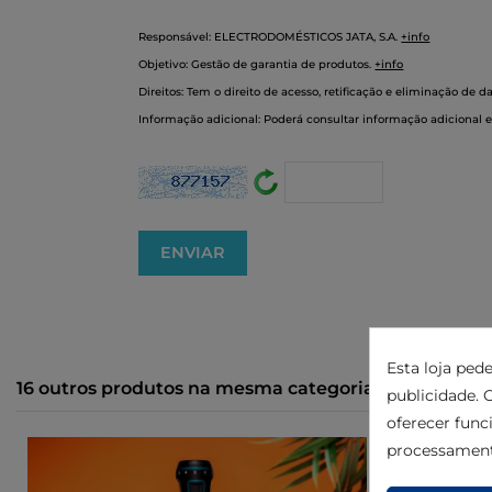
Responsável: ELECTRODOMÉSTICOS JATA, S.A.
+info
Objetivo: Gestão de garantia de produtos.
+info
Direitos: Tem o direito de acesso, retificação e eliminação de
Informação adicional: Poderá consultar informação adicional
Esta loja ped
16 outros produtos na mesma categoria:
publicidade. O
oferecer func
processament