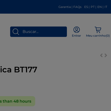
Garantia
|
FAQs
ES
|
PT
|
EN
|
IT
Meu carrinho(
0
)
Entrar
ica BT177
s than 48 hours