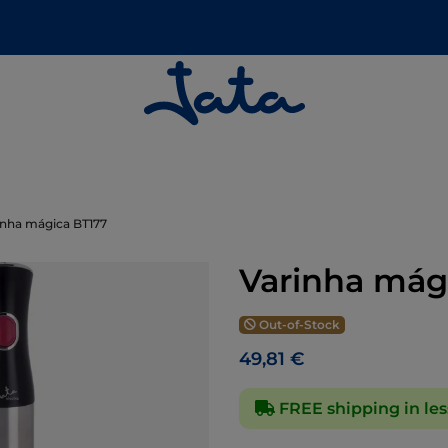
inha mágica BT177
Varinha mág
Out-of-Stock
49,81 €
FREE shipping in les