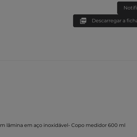
Notif

Descarregar a fich
 com lâmina em aço inoxidável- Copo medidor 600 ml