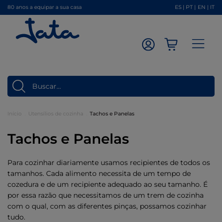
80 anos a equipar a sua casa
ES
|
PT
|
EN
|
IT
Início
Utensílios de cozinha
Tachos e Panelas
Tachos e Panelas
Para cozinhar diariamente usamos recipientes de todos os
tamanhos. Cada alimento necessita de um tempo de
cozedura e de um recipiente adequado ao seu tamanho. É
por essa razão que necessitamos de um trem de cozinha
com o qual, com as diferentes pinças, possamos cozinhar
tudo.