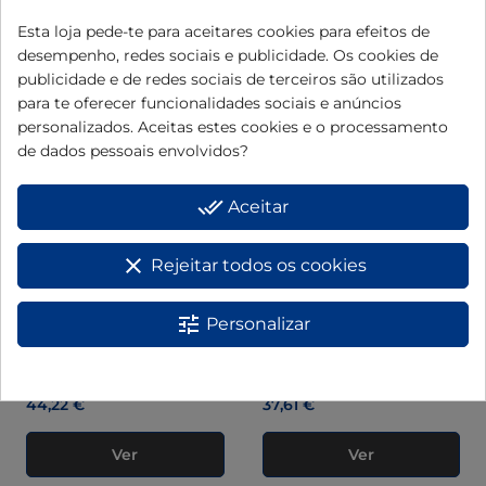
Trem de cozinha BC8
Tarteira TF928
Esta loja pede-te para aceitares cookies para efeitos de
108,00 €
44,22 €
desempenho, redes sociais e publicidade. Os cookies de
publicidade e de redes sociais de terceiros são utilizados
Ver
Ver
para te oferecer funcionalidades sociais e anúncios
personalizados. Aceitas estes cookies e o processamento
de dados pessoais envolvidos?
done_all
Aceitar
clear
Rejeitar todos os cookies
tune
Personalizar
Ver más opciones
Ver más opciones
Caçarola CF924
Caçarola CF922
44,22 €
37,61 €
Ver
Ver