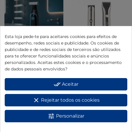
Esta loja pede-te para aceitares cookies para efeitos de
desempenho, redes sociais e publicidade. Os cookies de
Ver más opciones
Ver más opciones
publicidade e de redes sociais de terceiros são utilizados
para te oferecer funcionalidades sociais e anúncios
Máquina de Barbear para
Conjunto aparador de cabelo
personalizados. Aceitas estes cookies e o processamento
Rosto e Corpo JBCP3532
/ Perfiladora-aparador
de dados pessoais envolvidos?
JBSE2102
25,00 €
50,83 €
done_all
Aceitar
Ver
Ver
clear
Rejeitar todos os cookies
tune
Personalizar