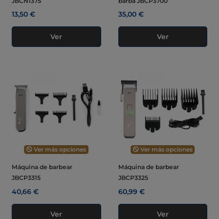
JBCN1375
barba JBCP3700
13,50 €
35,00 €
Ver
Ver
Ver más opciones
Ver más opciones
Máquina de barbear
Máquina de barbear
JBCP3315
JBCP3325
40,66 €
60,99 €
Ver
Ver