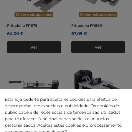
Ver más opciones
Ver más opciones
Fritadeira FR678
Fritadeira FR680
64,00 €
67,09 €
Ver
Ver
Esta loja pede-te para aceitares cookies para efeitos de
desempenho, redes sociais e publicidade. Os cookies de
publicidade e de redes sociais de terceiros são utilizados
Ver más opciones
Ver más opciones
para te oferecer funcionalidades sociais e anúncios
personalizados. Aceitas estes cookies e o processamento
"Filtra Plus" JEFR1680
Fritadeira de aço inoxidável
de dados pessoais envolvidos?