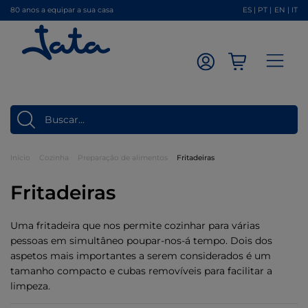
80 anos a equipar a sua casa
ES
|
PT
|
EN
|
IT
Início
Cozinha
Preparação de alimentos
Fritadeiras
Fritadeiras
Uma fritadeira que nos permite cozinhar para várias
pessoas em simultâneo poupar-nos-á tempo. Dois dos
aspetos mais importantes a serem considerados é um
tamanho compacto e cubas removíveis para facilitar a
limpeza.