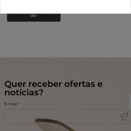
177,89 €
Ver
Quer receber ofertas e
notícias?
E-mail
*