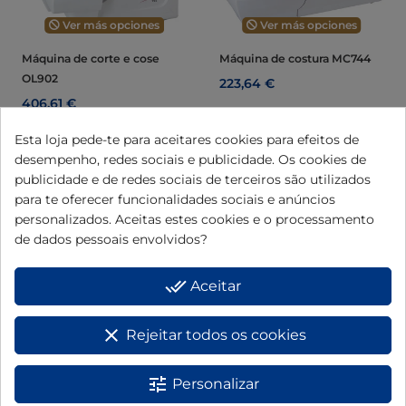
Ver más opciones
Ver más opciones
Máquina de corte e cose
Máquina de costura MC744
OL902
223,64 €
406,61 €
Esta loja pede-te para aceitares cookies para efeitos de
Ver
Ver
desempenho, redes sociais e publicidade. Os cookies de
publicidade e de redes sociais de terceiros são utilizados
para te oferecer funcionalidades sociais e anúncios
personalizados. Aceitas estes cookies e o processamento
de dados pessoais envolvidos?
done_all
Aceitar
clear
Rejeitar todos os cookies
Ver más opciones
tune
Personalizar
Máquina de costura MC695