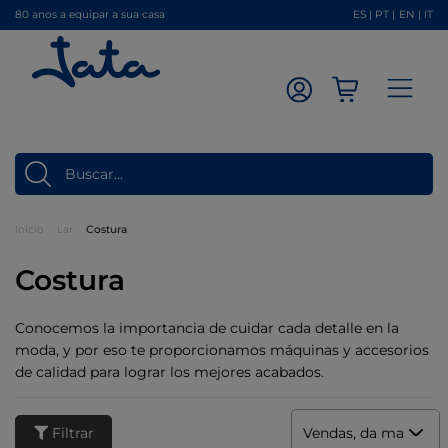
80 anos a equipar a sua casa
ES
|
PT
|
EN
|
IT
Início
Lar
Costura
Costura
Conocemos la importancia de cuidar cada detalle en la
moda, y por eso te proporcionamos máquinas y accesorios
de calidad para lograr los mejores acabados.
Filtrar
Vendas, da mais alta