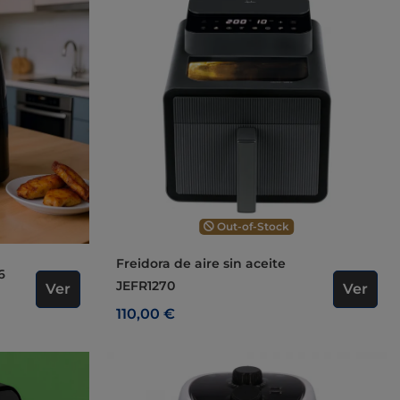
Out-of-Stock
Freidora de aire sin aceite
6
JEFR1270
Ver
Ver
110,00 €