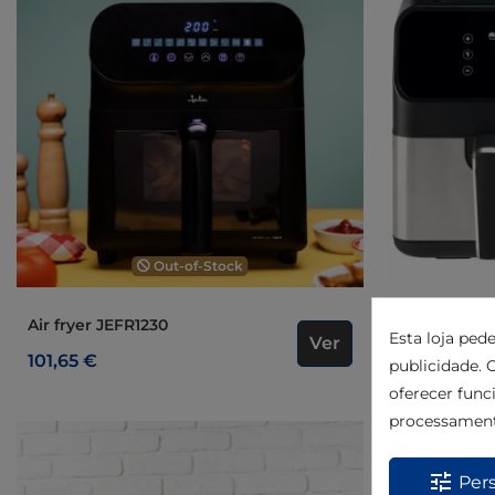
Out-of-Stock
Fritadeira de ar sem óleo
Air fryer JEFR1230
Esta loja ped
JEFR1228
Ver
101,65 €
publicidade. O
160,00 €
oferecer func
processament
tune
Pers