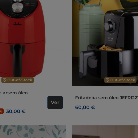
Out-of-Stock
Out-of-Stock
Fritadeira sem óleo JEFR122
Ver
60,00 €
30,00 €
%