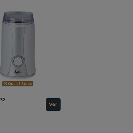
Out-of-Stock
132
Ver