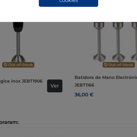
cookies
Out-of-Stock
Out-of-Stock
Batidora de Mano Electrónica
ágica inox JEBT1906
JEBT1166
Ver
36,00 €
praram: