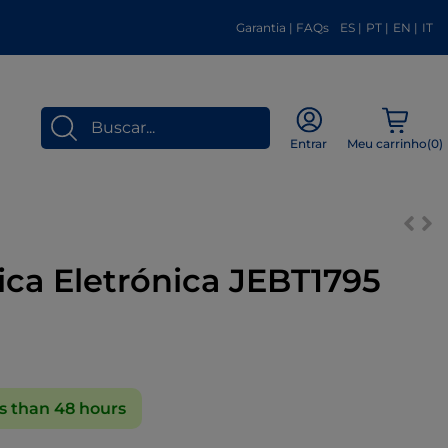
Garantia
|
FAQs
ES
|
PT
|
EN
|
IT
Meu carrinho(
0
)
Entrar
ca Eletrónica JEBT1795
s than 48 hours