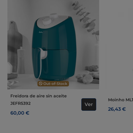
Out-of-Stock
Freidora de aire sin aceite
Moinho ML
JEFR5392
Ver
26,43 €
60,00 €