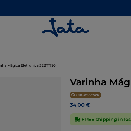
inha Mágica Eletrónica JEBT1795
Varinha Mági
Out-of-Stock
34,00 €
FREE shipping in les