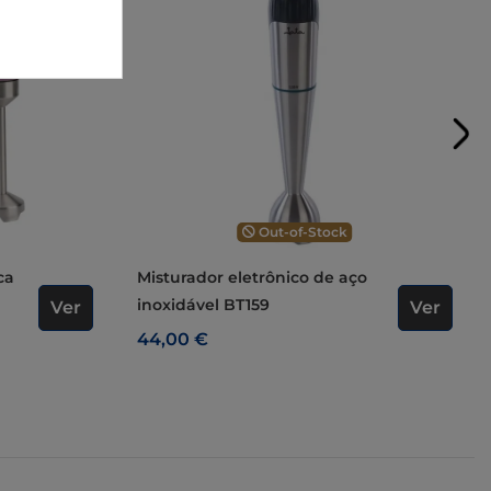
Out-of-Stock
Misturador eletrônico de aço
inoxidável BT159
Ver
Ver
44,00 €