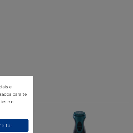
iais e
izados para te
ies e o
ceitar