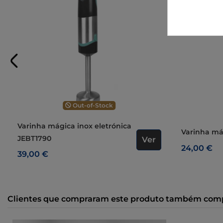
Out-of-Stock
Varinha mágica inox eletrónica
Varinha m
JEBT1790
Ver
24,00 €
39,00 €
Clientes que compraram este produto também com