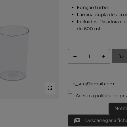
Função turbo.
Lâmina dupla de aço i
Incluídos: Picadora c
de 600 ml.
Aceito a
política de pr
Notif

Descarregar a fich