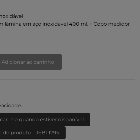
noxidável
om lâmina em aço inoxidavel 400 ml. + Copo medidor
Adicionar ao carrinho
ivacidade
.
icar-me quando estiver disponível
a do produto - JEBT1795