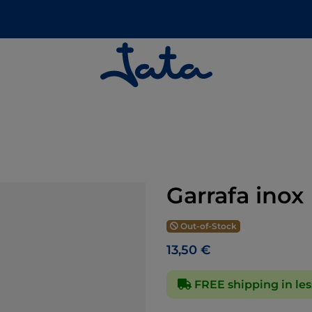
Garrafa inox
Out-of-Stock
13,50 €
FREE shipping in les