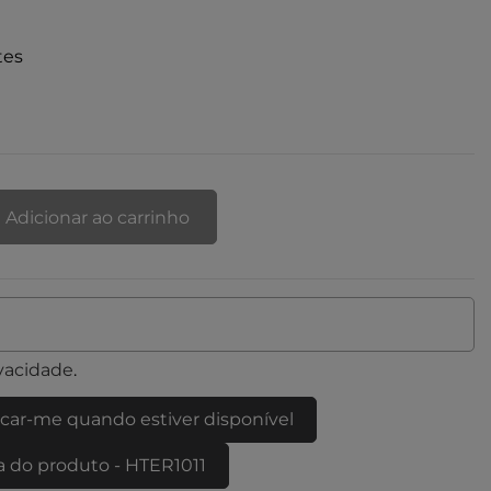
tes
Adicionar ao carrinho
ivacidade
.
icar-me quando estiver disponível
a do produto - HTER1011