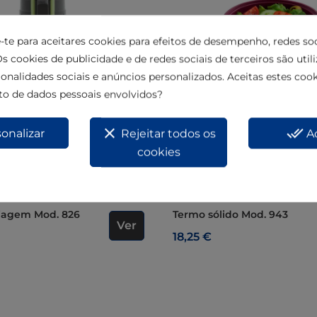
e-te para aceitares cookies para efeitos de desempenho, redes soc
s cookies de publicidade e de redes sociais de terceiros são util
ionalidades sociais e anúncios personalizados. Aceitas estes cook
o de dados pessoais envolvidos?
clear
done_all
onalizar
Rejeitar todos os
A
cookies
Out-of-Stock
Out-of-Stock
viagem Mod. 826
Termo sólido Mod. 943
Ver
18,25 €