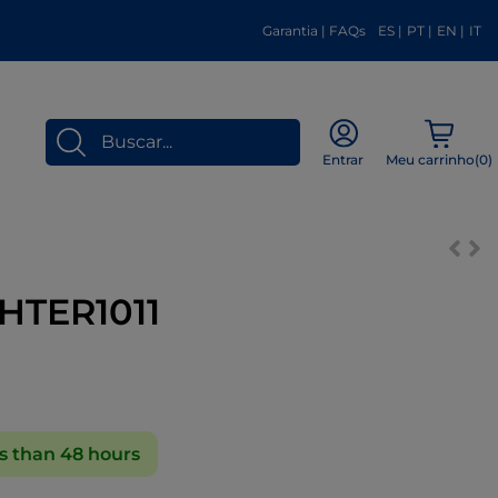
Garantia
|
FAQs
ES
|
PT
|
EN
|
IT
Meu carrinho(
0
)
Entrar
 HTER1011
s than 48 hours