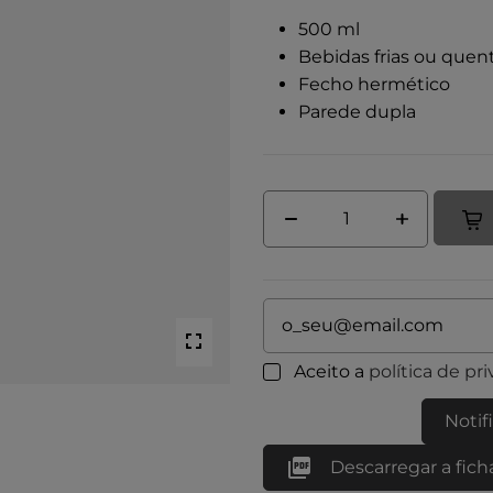
500 ml
Bebidas frias ou quen
Fecho hermético
Parede dupla
Aceito a
política de pr
Notif

Descarregar a fich