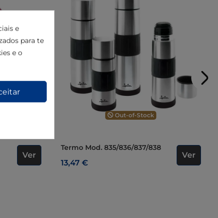
iais e
izados para te
ies e o
ceitar
Out-of-Stock
Termo Mod. 835/836/837/838
Ver
Ver
13,47 €